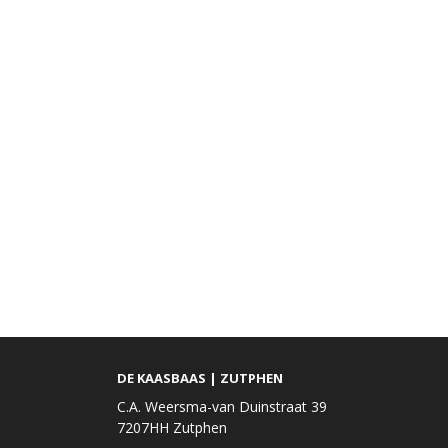
DE KAASBAAS | ZUTPHEN
C.A. Weersma-van Duinstraat 39
7207HH Zutphen