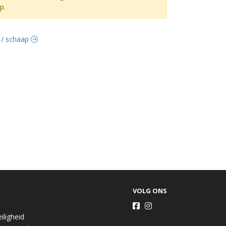
p.
t / schaap
VOLG ONS
iligheid