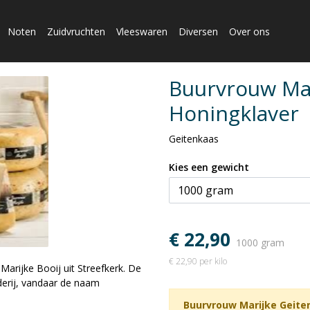
Noten
Zuidvruchten
Vleeswaren
Diversen
Over ons
Buurvrouw Mar
Honingklaver
Geitenkaas
Kies een gewicht
€ 22,90
1000 gram
€ 22,90 per kilo
arijke Booij uit Streefkerk. De
derij, vandaar de naam
Buurvrouw Marijke Geite