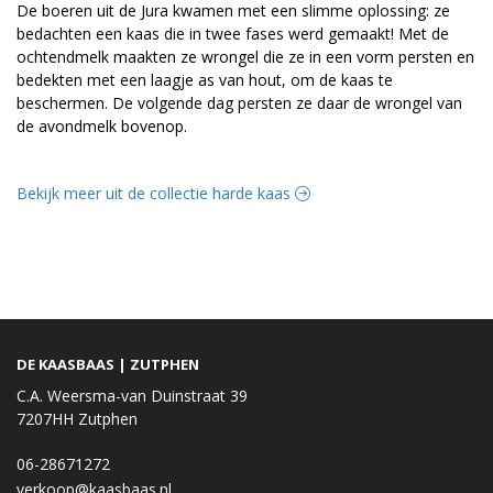
De boeren uit de Jura kwamen met een slimme oplossing: ze
bedachten een kaas die in twee fases werd gemaakt! Met de
ochtendmelk maakten ze wrongel die ze in een vorm persten en
bedekten met een laagje as van hout, om de kaas te
beschermen. De volgende dag persten ze daar de wrongel van
de avondmelk bovenop.
Bekijk meer uit de collectie harde kaas
DE KAASBAAS | ZUTPHEN
C.A. Weersma-van Duinstraat 39
7207HH Zutphen
06-28671272
verkoop@kaasbaas.nl