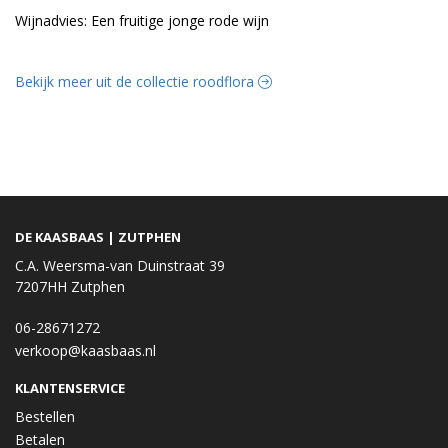
Wijnadvies: Een fruitige jonge rode wijn
Bekijk meer uit de collectie roodflora
DE KAASBAAS | ZUTPHEN
C.A. Weersma-van Duinstraat 39
7207HH Zutphen
06-28671272
verkoop@kaasbaas.nl
KLANTENSERVICE
Bestellen
Betalen