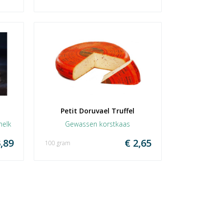
Petit Doruvael Truffel
melk
Gewassen korstkaas
,89
€ 2,65
100 gram