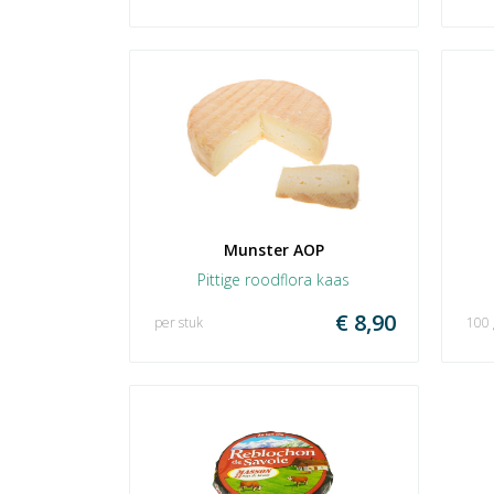
Munster AOP
Pittige roodflora kaas
€ 8,90
per stuk
100