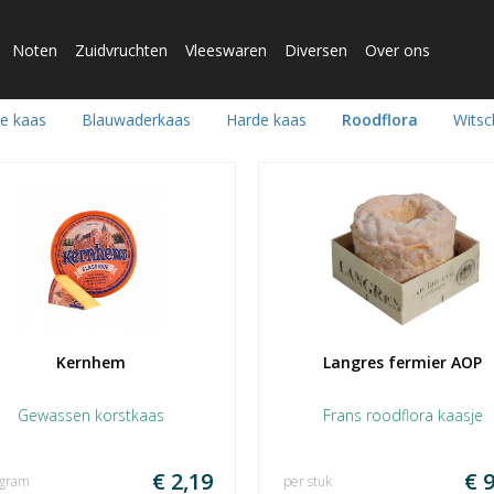
Noten
Zuidvruchten
Vleeswaren
Diversen
Over ons
se kaas
Blauwaderkaas
Harde kaas
Roodflora
Wits
Kernhem
Langres fermier AOP
Gewassen korstkaas
Frans roodflora kaasje
€ 2,19
€ 9
 gram
per stuk