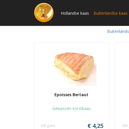
Hollandse kaas
Buitenlandse kaas
Buitenland
Epoisses Bertaut
Gewassen korstkaas
€ 4,25
100 gram
100